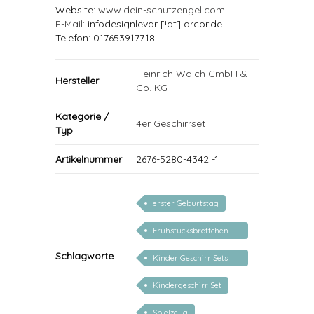
Website:
www.dein-schutzengel.com
E-Mail
: infodesignlevar [!at] arcor.de
Telefon: 017653917718
Heinrich Walch GmbH &
Hersteller
Co. KG
Kategorie /
4er Geschirrset
Typ
Artikelnummer
2676-5280-4342 -1
erster Geburtstag
Frühstücksbrettchen
personalisiert
Schlagworte
Kinder Geschirr Sets
Melamin
Kindergeschirr Set
Spielzeug