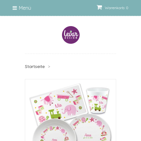
Menü
Warenkorb: 0
Startseite
>