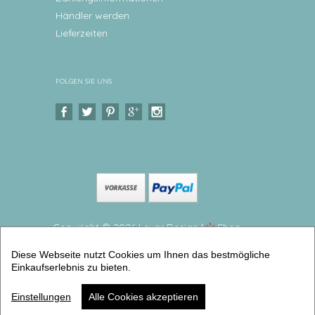
Händler werden
Lieferzeiten
FOLGEN SIE UNS
Copyright © 2026 Levar Design |
Shop
erstellt mit VersaCommerce.
Diese Webseite nutzt Cookies um Ihnen das bestmögliche
Kindergeschirr Set Spielzeug mit Namen Geschirrset
Einkaufserlebnis zu bieten.
aus Melamin und BPA frei, hergestellt in Deutschland
(4er Geschirrset) | Artikelnummer: 2676-5280-4342 -1
Einstellungen
Alle Cookies akzeptieren