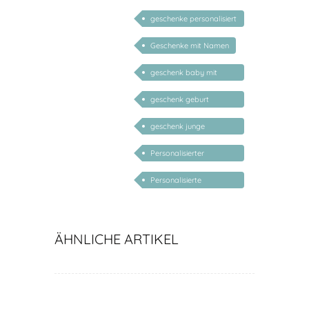
personalisierbar
geschenke personalisiert
kinder
Geschenke mit Namen
geschenk baby mit
namen
geschenk geburt
personalisiert
geschenk junge
mädchen
Personalisierter
Babyteller
Personalisierte
Geschenke Geburt Taufe
ÄHNLICHE ARTIKEL