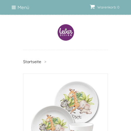
Menü
Warenkorb: 0
Startseite
>