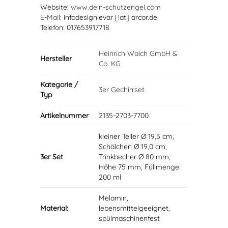
Website:
www.dein-schutzengel.com
E-Mail
: infodesignlevar [!at] arcor.de
Telefon: 017653917718
Heinrich Walch GmbH &
Hersteller
Co. KG
Kategorie /
3er Gechirrset
Typ
Artikelnummer
2135-2703-7700
kleiner Teller Ø 19,5 cm,
Schälchen Ø 19,0 cm,
3er Set
Trinkbecher Ø 80 mm,
Höhe 75 mm, Füllmenge:
200 ml
Melamin,
Material:
lebensmittelgeeignet,
spülmaschinenfest