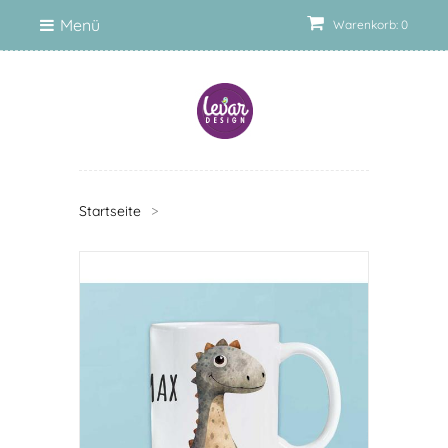
Menü
Warenkorb: 0
Startseite
>