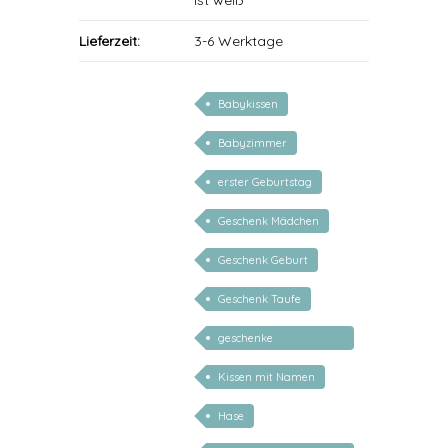
ist weiß
Lieferzeit:
3-6 Werktage
Babykissen
Babyzimmer
erster Geburtstag
Geschenk Mädchen
Geschenk Geburt
Geschenk Taufe
geschenke
personalisiert kinder
Kissen mit Namen
Hase