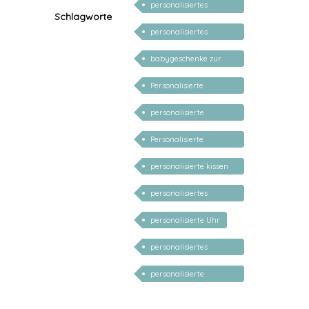
personalisiertes
Schlagworte
Ostergeschenk
personalisiertes
Mädchen
Ostergeschenk Junge
babygeschenke zur
geburt personalisiert
Personalisierte
Babygeschenke
personalisierte
Geschenke für Baby
Personalisierte
Geschenke für Kinder
personalisierte kissen
zur geburt
personalisiertes
Babykissen
personalisierte Uhr
personalisiertes
Babygeschenk
personalisierte
Mädchen
Geschenke Kind 1 Jahr