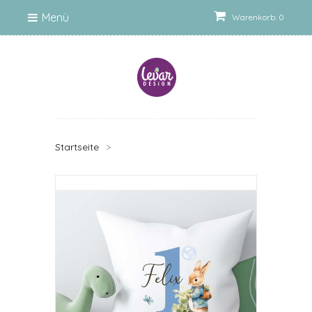
Menü
Warenkorb: 0
Startseite
>