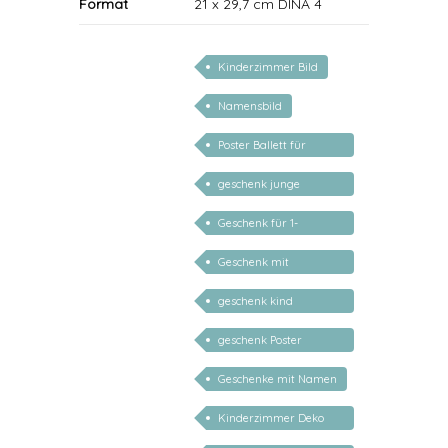
Format
21 x 29,7 cm DINA 4
Kinderzimmer Bild
Namensbild
Poster Ballett für
Mädchen
geschenk junge
mädchen
Geschenk für 1-
jährige/2-jährige/3-
Geschenk mit
jährige
persönlichem Namen
geschenk kind
personalisiert
geschenk Poster
personalisiert mädchen
Geschenke mit Namen
Kinderzimmer Deko
Geschenk