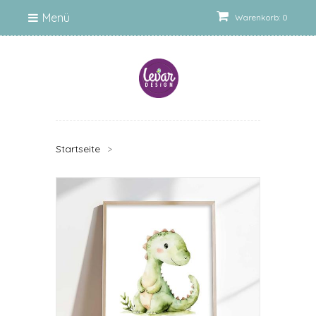
Menü
Warenkorb: 0
Startseite
>