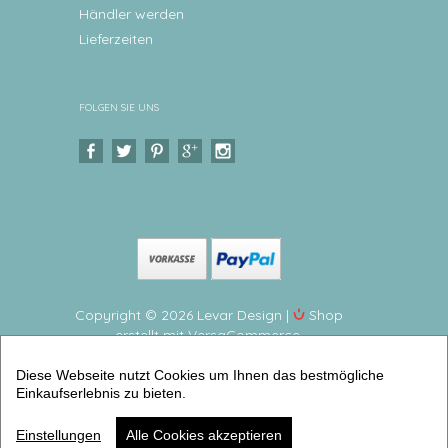
Händler werden
Lieferzeiten
FOLGEN SIE UNS
Copyright © 2026 Levar Design |
Shop
erstellt mit VersaCommerce.
Personalisierte Poster für Kinder Kinderzimmerbilder
Diese Webseite nutzt Cookies um Ihnen das bestmögliche
- hochwertiger Druck auf Aquarellpapier
Einkaufserlebnis zu bieten.
(Geburtsanzeigen dina 4) | Artikelnummer: 6338-
8310-3223 -3
Einstellungen
Alle Cookies akzeptieren