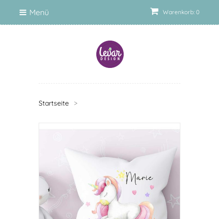
Menü
Warenkorb: 0
Startseite
>