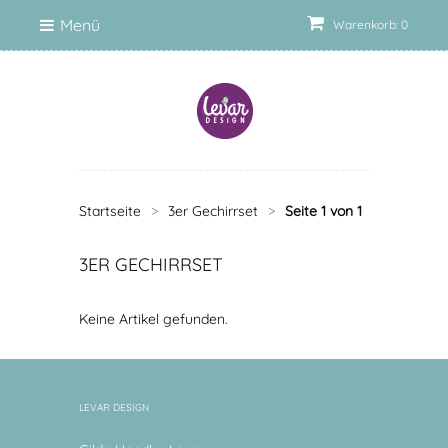
Menü
Warenkorb: 0
Startseite
>
3er Gechirrset
>
Seite 1 von 1
3ER GECHIRRSET
Keine Artikel gefunden.
LEVAR DESIGN