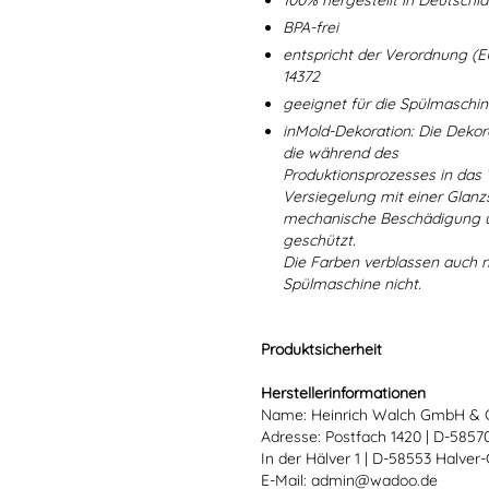
100% hergestellt in Deutschl
BPA-frei
entspricht der Verordnung (E
14372
geeignet für die Spülmaschi
inMold-Dekoration: Die Dekorat
die während des
Produktionsprozesses in das
Versiegelung mit einer Glanzs
mechanische Beschädigung un
geschützt.
Die Farben verblassen auch 
Spülmaschine nicht.
Produktsicherheit
Herstellerinformationen
Name: Heinrich Walch GmbH & 
Adresse: Postfach 1420 | D-585
In der Hälver 1 | D-58553 Halver
E-Mail: admin@wadoo.de