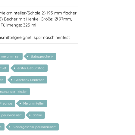
Melaminteller/Schale 2) 195 mm flacher
 3) Becher mit Henkel Größe: Ø 97mm,
Füllmenge: 325 ml
nsmittelgeeignet, spülmaschinenfest
r melamin set
Babygeschenk
r Set
erster Geburtstag
fe
Geschenk Mädchen
sonalisiert kinder
 Freunde
Melaminteller
personalisiert
Safari
e
Kindergeschirr personalisiert