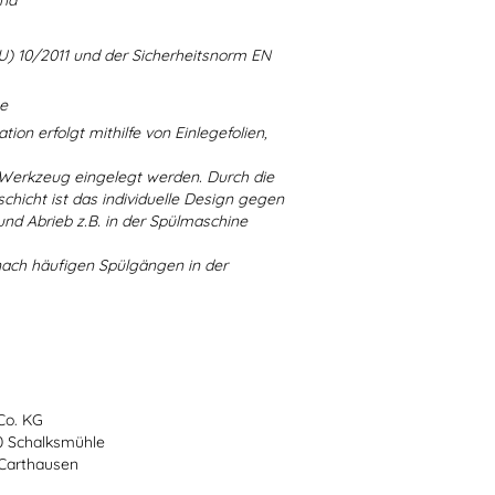
and
U) 10/2011 und der Sicherheitsnorm EN
ne
ion erfolgt mithilfe von Einlegefolien,
 Werkzeug eingelegt werden. Durch die
chicht ist das individuelle Design gegen
d Abrieb z.B. in der Spülmaschine
nach häufigen Spülgängen in der
Co. KG
70 Schalksmühle
-Carthausen