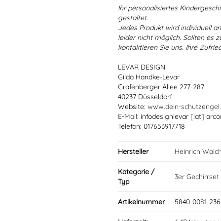
Ihr personalisiertes Kindergeschir
gestaltet.
Jedes Produkt wird individuell a
leider nicht möglich. Sollten es
kontaktieren Sie uns. Ihre Zufried
LEVAR DESIGN
Gilda Handke-Levar
Grafenberger Allee 277-287
40237 Düsseldorf
Website:
www.dein-schutzengel
E-Mail
: infodesignlevar [!at] arco
Telefon: 017653917718
Hersteller
Heinrich Walc
Kategorie /
3er Gechirrset
Typ
Artikelnummer
5840-0081-236