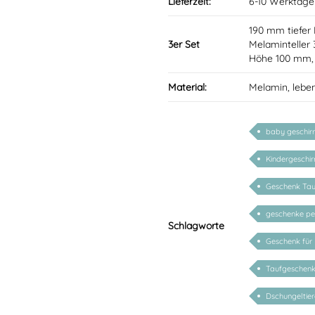
Lieferzeit:
6-10 Werktage
190 mm tiefer 
3er Set
Melaminteller
Höhe 100 mm, 
Material:
Melamin, lebe
baby geschir
Kindergeschir
Geschenk Tau
geschenke per
Schlagworte
Geschenk für
Taufgeschenk 
Dschungeltier