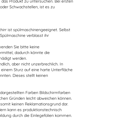
t das Produkt zu untersuchen. Bei ersten
der Schwachstellen, ist es zu
irr ist spülmaschinengeeignet. Selbst
 Spülmaschine verblasst ihr
enden Sie bitte keine
ittel, dadurch könnte die
hädigt werden.
lich, aber nicht unzerbrechlich. In
 einem Sturz auf eine harte Unterfläche
nten. Dieses stellt keinen
r dargestellten Farben Bildschirmfarben
schen Gründen leicht abweichen können.
 somit keinen Reklamationsgrund dar.
dern kann es produktionstechnisch
bildung durch die Einlegefolien kommen.