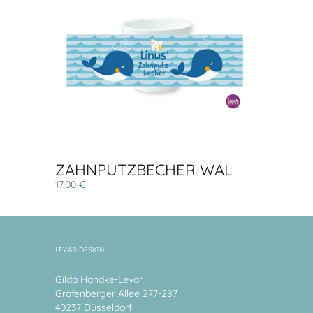
ZAHNPUTZBECHER WAL
17,00 €
LEVAR DESIGN
Gilda Handke-Levar
Grafenberger Allee 277-287
40237 Düsseldorf