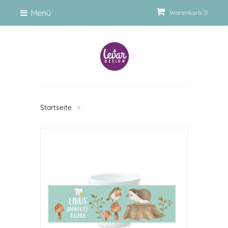
Menü
Warenkorb: 0
Startseite
>