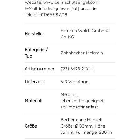
Website:
www.dein-schutzengel.com
E-Mail
: infodesignlevar [!at] arcor.de
Telefon: 017653917718
Heinrich Walch GmbH &
Hersteller
Co. KG
Kategorie /
Zahnbecher Melamin
Typ
Artikelnummer
7231-8475-2101 -1
Lieferzeit:
6-9 Werktage
Melamin,
Material:
lebensmittelgeeignet,
spülmaschinenfest
Becher ohne Henkel:
Größe
Größe: Ø 80mm, Höhe
75mm, Füllmenge: 200 ml