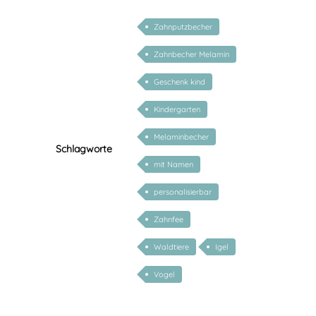
Zahnputzbecher
Zahnbecher Melamin
Geschenk kind
Kindergarten
Melaminbecher
Schlagworte
mit Namen
personalisierbar
Zahnfee
Waldtiere
Igel
Vogel