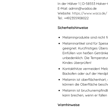
In der Hälver 1 | D-58553 Halver
E-Mail: admin@wadoo.de
Website:
https://www.waca.de/
Tel.: +492355908022
Sicherheitshinweise
Melaminprodukte sind nicht f
Melaminartikel sind für Spei
geeignet. Kurzfristiges Übers
Einfüllen von heißen Getränk
unbedenklich. Die Temperatu
Kindes überprüfen!
Kontakthitze vermeiden! Mel
Backofen oder auf der Herdpl
Melamin ist oberflächenhart, 
können die Oberfläche besch
Melamin ist bruchunempfindlic
kann brechen, wenn er fallen
Warnhinweise