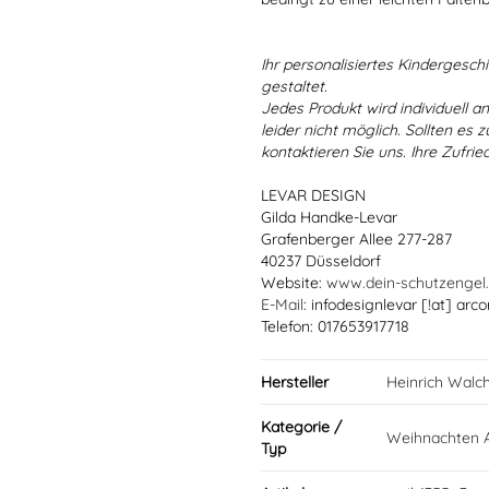
Ihr personalisiertes Kindergeschir
gestaltet.
Jedes Produkt wird individuell a
leider nicht möglich. Sollten es
kontaktieren Sie uns. Ihre Zufried
LEVAR DESIGN
Gilda Handke-Levar
Grafenberger Allee 277-287
40237 Düsseldorf
Website:
www.dein-schutzengel
E-Mail
: infodesignlevar [!at] arco
Telefon: 017653917718
Hersteller
Heinrich Walc
Kategorie /
Weihnachten A
Typ