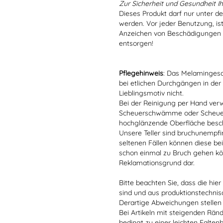
Zur Sicherheit und Gesundheit Ih
Dieses Produkt darf nur unter d
werden. Vor jeder Benutzung, is
Anzeichen von Beschädigungen o
entsorgen!
Pflegehinweis
: Das Melamingesch
bei etlichen Durchgängen in der
Lieblingsmotiv nicht.
Bei der Reinigung per Hand verw
Scheuerschwämme oder Scheuerm
hochglänzende Oberfläche besc
Unsere Teller sind bruchunempfind
seltenen Fällen können diese bei
schon einmal zu Bruch gehen kön
Reklamationsgrund dar.
Bitte beachten Sie, dass die hie
sind und aus produktionstechni
Derartige Abweichungen stellen
Bei Artikeln mit steigenden Rän
bedingt zu einer leichten Falten