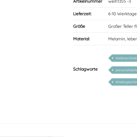
Artikelnummer
weih1355 -3
Lieferzeit:
6-10 Werktage
Größe
Großer Teller 
Material:
Melamin, lebe
Weihnachtstel
Schlagworte
personalisier
Kindergeschir