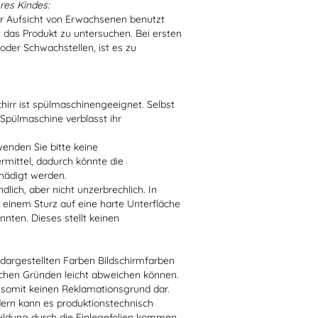
res Kindes:
er Aufsicht von Erwachsenen benutzt
t das Produkt zu untersuchen. Bei ersten
der Schwachstellen, ist es zu
irr ist spülmaschinengeeignet. Selbst
 Spülmaschine verblasst ihr
enden Sie bitte keine
ittel, dadurch könnte die
hädigt werden.
lich, aber nicht unzerbrechlich. In
 einem Sturz auf eine harte Unterfläche
nten. Dieses stellt keinen
r dargestellten Farben Bildschirmfarben
schen Gründen leicht abweichen können.
 somit keinen Reklamationsgrund dar.
dern kann es produktionstechnisch
bildung durch die Einlegefolien kommen.