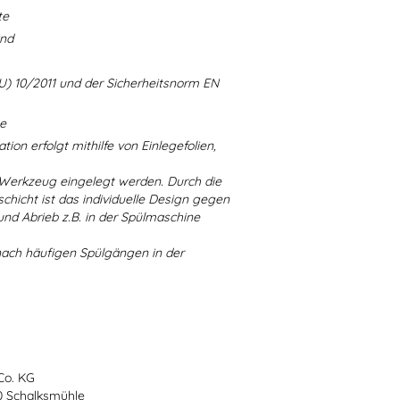
te
and
U) 10/2011 und der Sicherheitsnorm EN
ne
ion erfolgt mithilfe von Einlegefolien,
 Werkzeug eingelegt werden. Durch die
chicht ist das individuelle Design gegen
d Abrieb z.B. in der Spülmaschine
nach häufigen Spülgängen in der
Co. KG
70 Schalksmühle