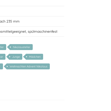
flach 235 mm
nsmittelgeeignet, spülmaschinenfest
ler
Nikolausteller
bar
Junge
Mädchen
r
Weihnachten Advent Nikolaus