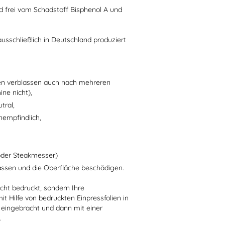
d frei vom Schadstoff Bisphenol A und
usschließlich in Deutschland produziert
en verblassen auch nach mehreren
ne nicht),
tral,
nempfindlich,
oder Steakmesser)
assen und die Oberfläche beschädigen.
ht bedruckt, sondern Ihre
t Hilfe von bedruckten Einpressfolien in
l) eingebracht und dann mit einer
.