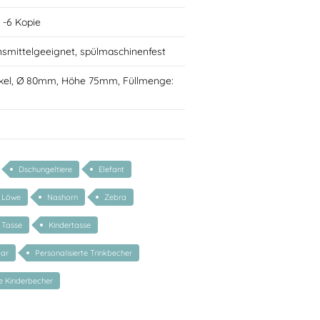
 -6 Kopie
nsmittelgeeignet, spülmaschinenfest
kel, Ø 80mm, Höhe 75mm, Füllmenge:
Dschungeltiere
Elefant
Löwe
Nashorn
Zebra
Tasse
Kindertasse
bar
Personalisierte Trinkbecher
te Kinderbecher