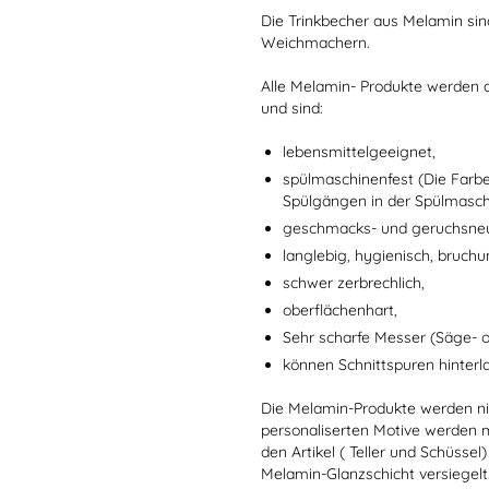
Die Trinkbecher aus Melamin sin
Weichmachern.
Alle Melamin- Produkte werden a
und sind:
lebensmittelgeeignet,
spülmaschinenfest (Die Farb
Spülgängen in der Spülmaschi
geschmacks- und geruchsneu
langlebig, hygienisch, bruchu
schwer zerbrechlich,
oberflächenhart,
Sehr scharfe Messer (Säge- 
können Schnittspuren hinterl
Die Melamin-Produkte werden nic
personaliserten Motive werden mi
den Artikel ( Teller und Schüsse
Melamin-Glanzschicht versiegelt