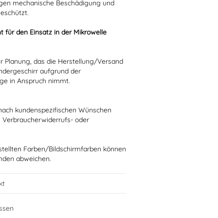
 gegen mechanische Beschädigung und
eschützt.
t für den Einsatz in der Mikrowelle
rer Planung, das die Herstellung/Versand
ndergeschirr aufgrund der
age in Anspruch nimmt.
ie nach kundenspezifischen Wünschen
n Verbraucherwiderrufs- oder
stellten Farben/Bildschirmfarben können
ünden abweichen.
kt
ssen