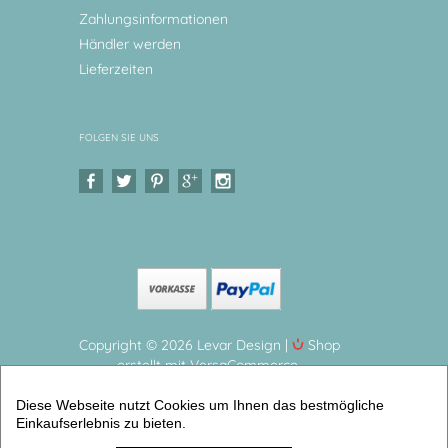
Zahlungsinformationen
Händler werden
Lieferzeiten
FOLGEN SIE UNS
Copyright © 2026 Levar Design |
Shop
erstellt mit VersaCommerce.
Tischset, Platzset, Platzdeckchen Waldtiere,
Diese Webseite nutzt Cookies um Ihnen das bestmögliche
Woodland Zauberhaftes Platzset mit Namen
Einkaufserlebnis zu bieten.
personalisiert (Tischsets personalisiert) |