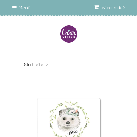
Menü
Warenkorb: 0
Startseite
>