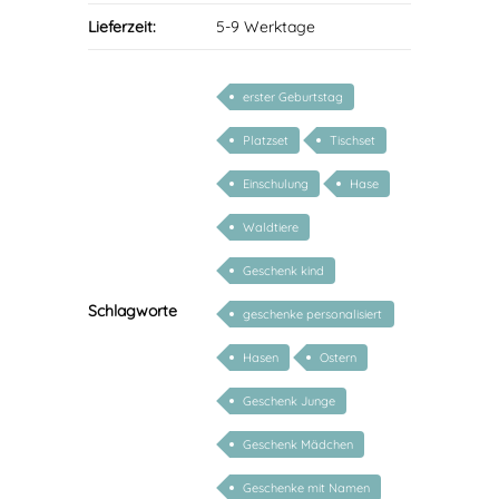
Lieferzeit:
5-9 Werktage
erster Geburtstag
Platzset
Tischset
Einschulung
Hase
Waldtiere
Geschenk kind
Schlagworte
geschenke personalisiert
kinder
Hasen
Ostern
Geschenk Junge
Geschenk Mädchen
Geschenke mit Namen