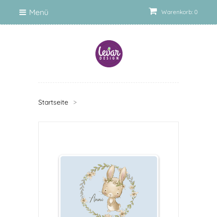
Menü
Warenkorb: 0
Startseite
>