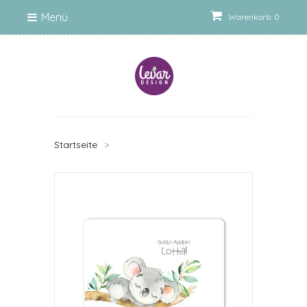
Menü
Warenkorb: 0
Startseite
>