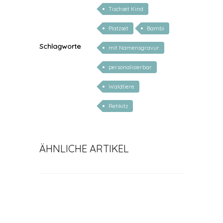
Tischset Kind
Platzset
Bambi
Schlagworte
mit Namensgravur
personalisierbar
Waldtiere
Rehkitz
ÄHNLICHE ARTIKEL