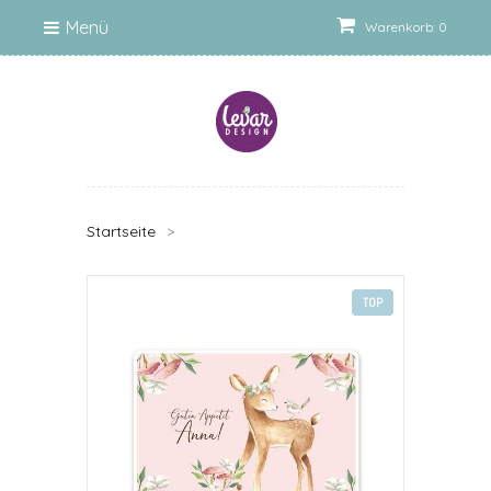
Menü
Warenkorb: 0
Startseite
>
TOP