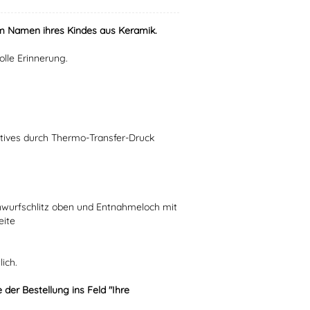
em Namen ihres Kindes aus Keramik.
lle Erinnerung.
otives durch Thermo-Transfer-Druck
nwurfschlitz oben und Entnahmeloch mit
eite
ich.
er Bestellung ins Feld "Ihre