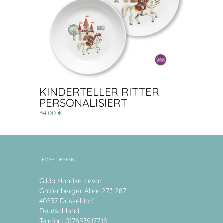
KINDERTELLER RITTER
PERSONALISIERT
34,00 €
LEVAR DESIGN
Gilda Handke-Levar
Grafenberger Allee 277-287
40237 Düsseldorf
Deutschland
Telefon: 017653917718