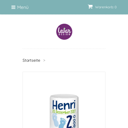
Menü
Warenkorb: 0
Startseite
>