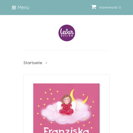
Menü
Warenkorb: 0
Startseite
>