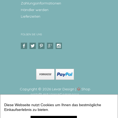
Zahlungsinformationen
Händler werden
Lieferzeiten
FOLGEN SIE UNS
Copyright © 2026 Levar Design |
Shop
erstellt mit VersaCommerce.
Schutzengelbild zur Taufe für Mädchen
Diese Webseite nutzt Cookies um Ihnen das bestmögliche
Personalisiertes Geschenk zur Geburt oder Taufe für
Einkaufserlebnis zu bieten.
Babys (schutzengel Namensbilder) | Artikelnummer:
druckanna