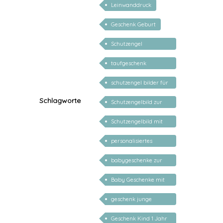
Leinwanddruck
Geschenk Geburt
Schutzengel
Kinderzimmer
taufgeschenk
mädchen 1 jahr
schutzengel bilder für
kinder
Schlagworte
Schutzengelbild zur
Geburt
Schutzengelbild mit
Namen - DEIN
personalisiertes
SCHUTZENGEL
Schutzengelbild
babygeschenke zur
geburt personalisiert
Baby Geschenke mit
Namen
geschenk junge
mädchen
Geschenk Kind 1 Jahr