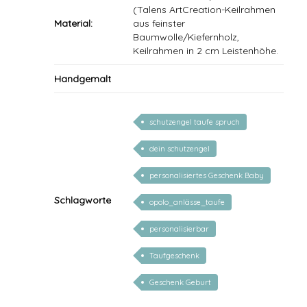
(Talens ArtCreation-Keilrahmen
Material:
aus feinster
Baumwolle/Kiefernholz,
Keilrahmen in 2 cm Leistenhöhe.
Handgemalt
schutzengel taufe spruch
dein schutzengel
personalisiertes Geschenk Baby
Schlagworte
opolo_anlässe_taufe
personalisierbar
Taufgeschenk
Geschenk Geburt