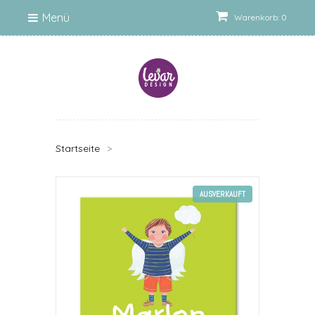
Menü
Warenkorb: 0
Startseite
>
AUSVERKAUFT