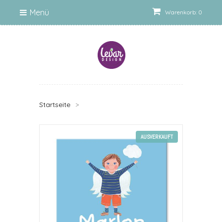
Menü
Warenkorb: 0
Startseite
>
AUSVERKAUFT