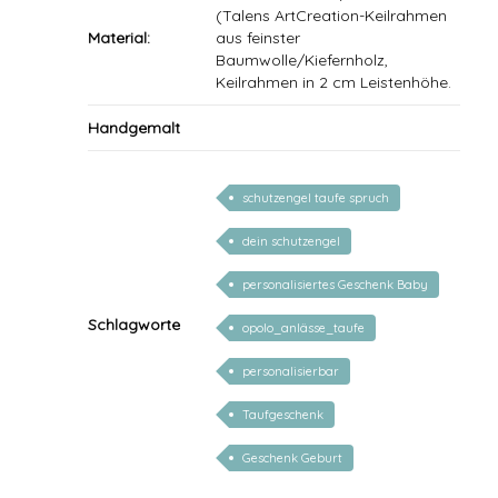
(Talens ArtCreation-Keilrahmen
Material:
aus feinster
Baumwolle/Kiefernholz,
Keilrahmen in 2 cm Leistenhöhe.
Handgemalt
schutzengel taufe spruch
dein schutzengel
personalisiertes Geschenk Baby
Schlagworte
opolo_anlässe_taufe
personalisierbar
Taufgeschenk
Geschenk Geburt