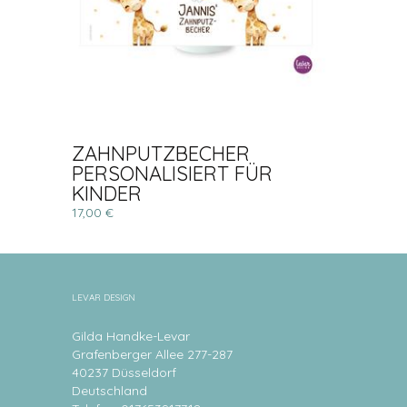
ZAHNPUTZBECHER
PERSONALISIERT FÜR
KINDER
17,00 €
LEVAR DESIGN
Gilda Handke-Levar
Grafenberger Allee 277-287
40237 Düsseldorf
Deutschland