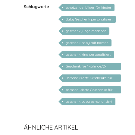
Schlagworte
schutzengel bilder für kinder
Baby Geschenk personalisiert
geschenk junge mädchen
geschenk baby mit namen
geschenk kind personalisiert
Geschenk für 1-jährige/2-
jährige/3-jährige
Personalisierte Geschenke für
Kinder
personalisierte Geschenke für
Babys
geschenk baby personalisiert
ÄHNLICHE ARTIKEL