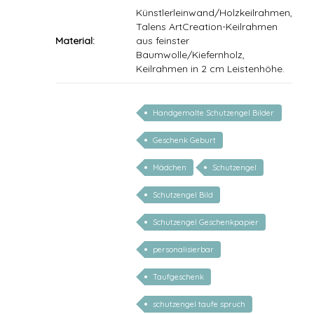
Künstlerleinwand/Holzkeilrahmen,
Talens ArtCreation-Keilrahmen
Material:
aus feinster
Baumwolle/Kiefernholz,
Keilrahmen in 2 cm Leistenhöhe.
Handgemalte Schutzengel Bilder
mit Gedicht
Geschenk Geburt
Mädchen
Schutzengel
Schutzengel Bild
Schutzengel Geschenkpapier
personalisierbar
Taufgeschenk
schutzengel taufe spruch