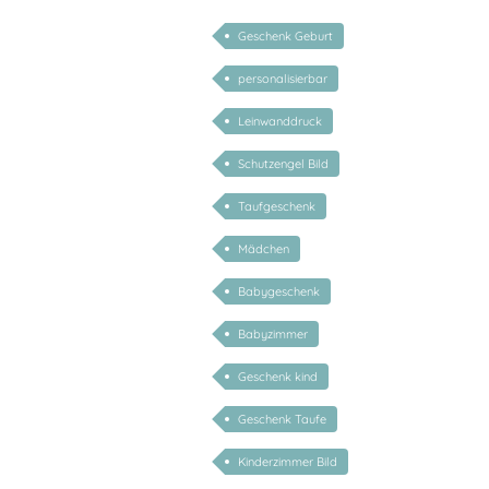
Geschenk Geburt
personalisierbar
Leinwanddruck
Schutzengel Bild
Taufgeschenk
Mädchen
Babygeschenk
Babyzimmer
Geschenk kind
Geschenk Taufe
Kinderzimmer Bild