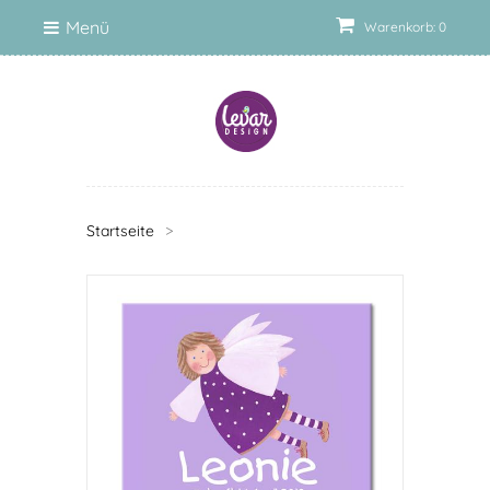
Menü
Warenkorb: 0
Startseite
>