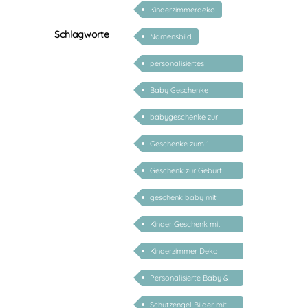
Kinderzimmerdeko
Schlagworte
Namensbild
personalisiertes
Geschenk Baby
Baby Geschenke
personalisierbar
babygeschenke zur
geburt personalisiert
Geschenke zum 1.
Geburtstag
Geschenk zur Geburt
Mädchen personalisiert
geschenk baby mit
namen
Kinder Geschenk mit
Namen
Kinderzimmer Deko
Geschenk
Personalisierte Baby &
Kind Geschenke
Schutzengel Bilder mit