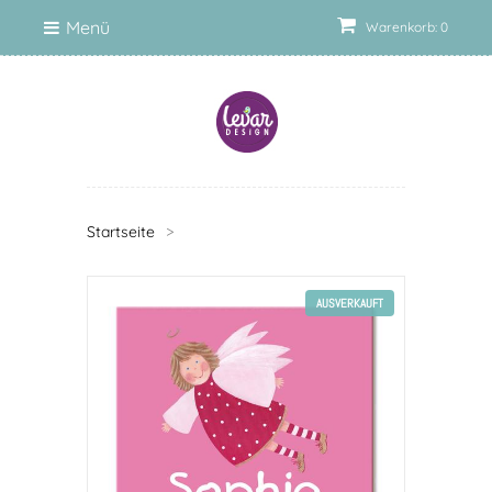
Menü
Warenkorb: 0
Startseite
>
AUSVERKAUFT