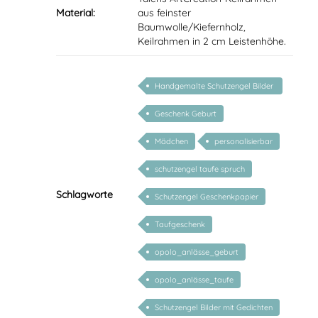
Material:
aus feinster
Baumwolle/Kiefernholz,
Keilrahmen in 2 cm Leistenhöhe.
Handgemalte Schutzengel Bilder
mit Gedicht
Geschenk Geburt
Mädchen
personalisierbar
schutzengel taufe spruch
Schlagworte
Schutzengel Geschenkpapier
Taufgeschenk
opolo_anlässe_geburt
opolo_anlässe_taufe
Schutzengel Bilder mit Gedichten