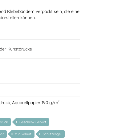
und Klebebändern verpackt sein, die eine
 darstellen können.
lder Kunstdrucke
druck, Aquarellpapier 190 g/m²
druck
Geschenk Geburt
bar
zur Geburt
Schutzengel