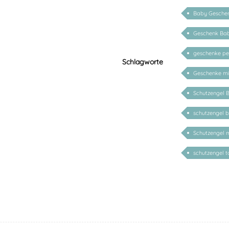
Baby Geschen
Geschenk Ba
geschenke per
Schlagworte
Geschenke m
Schutzengel B
schutzengel bi
Schutzengel 
schutzengel t