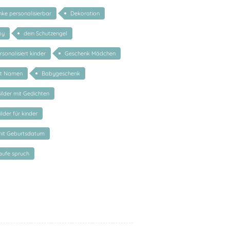
ke personalisierbar
Dekoration
by
dein Schutzengel
sonalisiert kinder
Geschenk Mädchen
it Namen
Babygeschenk
ilder mit Gedichten
lder für kinder
mit Geburtsdatum
aufe spruch