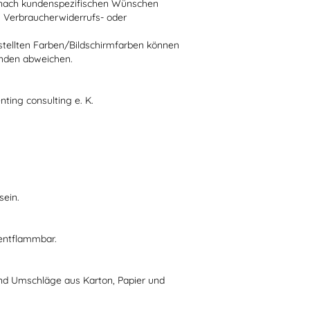
ie nach kundenspezifischen Wünschen
n Verbraucherwiderrufs- oder
stellten Farben/Bildschirmfarben können
ünden abweichen.
nting consulting e. K.
sein.
 entflammbar.
nd Umschläge aus Karton, Papier und