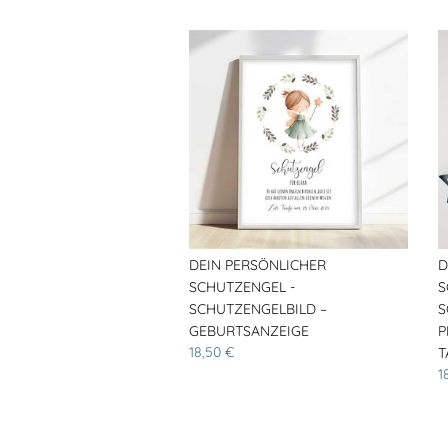
DEIN PERSÖNLICHER
D
SCHUTZENGEL -
S
SCHUTZENGELBILD –
S
GEBURTSANZEIGE
P
18,50 €
T
1