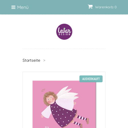
Menü
Warenkorb: 0
Startseite
>
AUSVERKAUFT