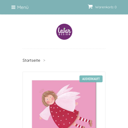
Menü
Warenkorb: 0
Startseite
>
AUSVERKAUFT