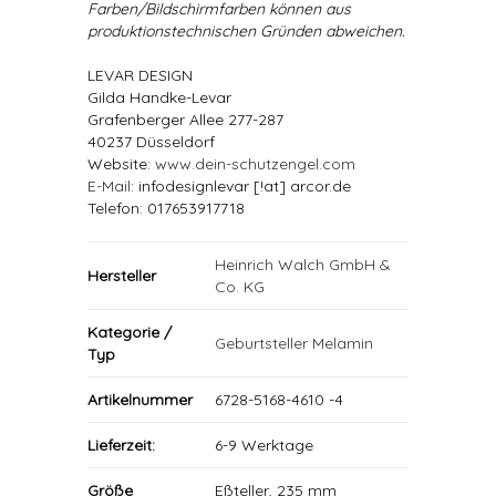
Farben/Bildschirmfarben können aus
produktionstechnischen Gründen abweichen.
LEVAR DESIGN
Gilda Handke-Levar
Grafenberger Allee 277-287
40237 Düsseldorf
Website:
www.dein-schutzengel.com
E-Mail
: infodesignlevar [!at] arcor.de
Telefon: 017653917718
Heinrich Walch GmbH &
Hersteller
Co. KG
Kategorie /
Geburtsteller Melamin
Typ
Artikelnummer
6728-5168-4610 -4
Lieferzeit:
6-9 Werktage
Größe
Eßteller, 235 mm