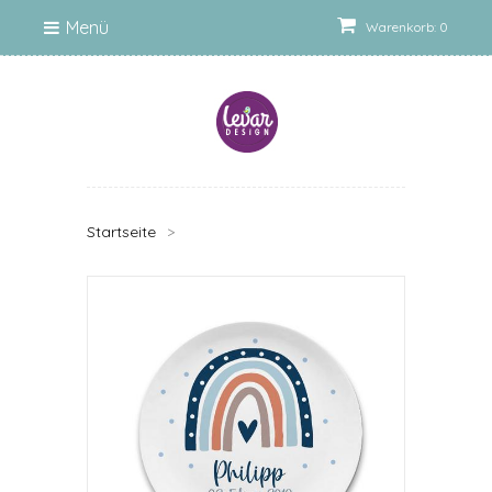
Menü
Warenkorb: 0
Startseite
>