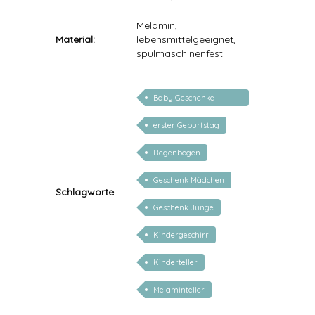
Melamin,
Material:
lebensmittelgeeignet,
spülmaschinenfest
Baby Geschenke
personalisierbar
erster Geburtstag
Regenbogen
Geschenk Mädchen
Schlagworte
Geschenk Junge
Kindergeschirr
Kinderteller
Melaminteller