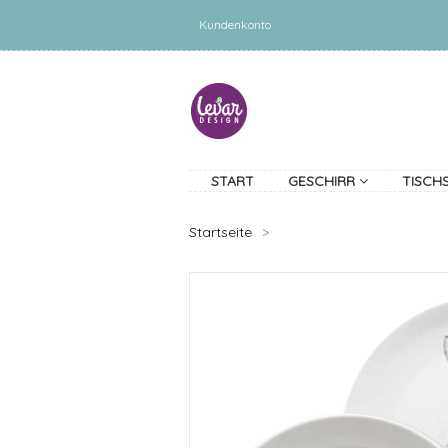
Kundenkonto
START
GESCHIRR
TISCH
Startseite
>