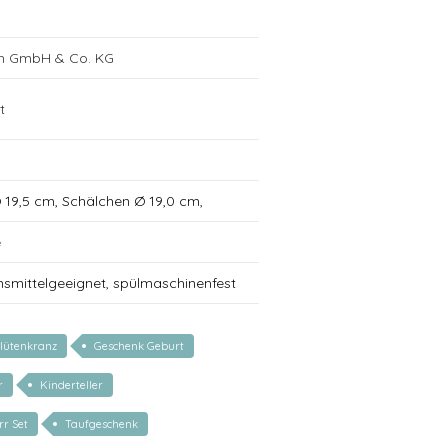
ch GmbH & Co. KG
t
 Ø 19,5 cm, Schälchen Ø 19,0 cm,
e
nsmittelgeeignet, spülmaschinenfest
lütenkranz
Geschenk Geburt
r
Kinderteller
rr Set
Taufgeschenk