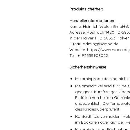
Produktsicherheit
Herstellerinformationen
Name: Heinrich Walch GmbH &
Adresse: Postfach 1420 | D-58
In der Hälver 1 | D-58553 Halve
E-Mail: admin@wadoo.de
Website:
https://www.waca.de
Tel.: +492355908022
Sicherheitshinweise
Melaminprodukte sind nicht f
Melaminartikel sind für Spe
geeignet. Kurzfristiges Über
Einfüllen von heißen Getränk
unbedenklich. Die Temperatu
des Kindes überprüfen!
Kontakthitze vermeiden! Mel
im Backofen oder auf der He
Melamin ist oberflächenhart,