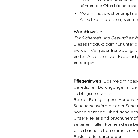
können die Oberfläche besc
Melamin ist bruchunempfindli
Artikel kann brechen, wenn er
Warnhinweise
Zur Sicherheit und Gesundheit Ih
Dieses Produkt darf nur unter 
werden. Vor jeder Benutzung, is
ersten Anzeichen von Beschädig
entsorgen!
Pflegehinweis
: Das Melamingesc
bei etlichen Durchgängen in der
Lieblingsmotiv nicht.
Bei der Reinigung per Hand ver
Scheuerschwämme oder Scheuer
hochglänzende Oberfläche bes
Unsere Teller sind bruchunempfin
seltenen Fällen können diese be
Unterfläche schon einmal zu Bru
Reklamationsgrund dar.