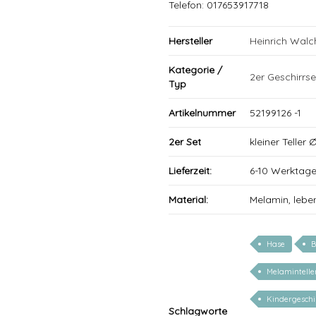
Telefon: 017653917718
Hersteller
Heinrich Wal
Kategorie /
2er Geschirrse
Typ
Artikelnummer
52199126 -1
2er Set
kleiner Teller
Lieferzeit:
6-10 Werktag
Material:
Melamin, lebe
Hase
B
Melamintelle
Kindergeschi
Schlagworte