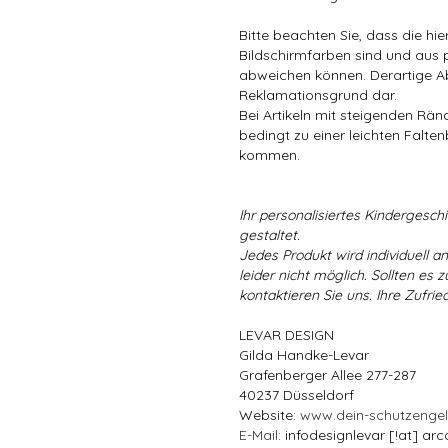
Bitte beachten Sie, dass die hi
Bildschirmfarben sind und aus 
abweichen können. Derartige A
Reklamationsgrund dar.
Bei Artikeln mit steigenden Rä
bedingt zu einer leichten Falten
kommen.
Ihr personalisiertes Kindergeschir
gestaltet.
Jedes Produkt wird individuell a
leider nicht möglich. Sollten es
kontaktieren Sie uns. Ihre Zufried
LEVAR DESIGN
Gilda Handke-Levar
Grafenberger Allee 277-287
40237 Düsseldorf
Website:
www.dein-schutzenge
E-Mail
: infodesignlevar [!at] arc