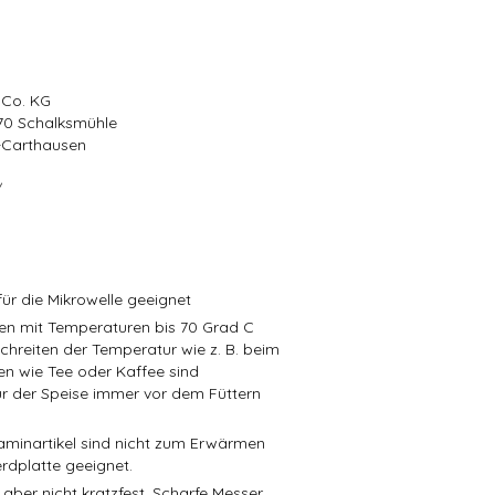
 Co. KG
570 Schalksmühle
r-Carthausen
/
ür die Mikrowelle geeignet
isen mit Temperaturen bis 70 Grad C
schreiten der Temperatur wie z. B. beim
en wie Tee oder Kaffee sind
r der Speise immer vor dem Füttern
aminartikel sind nicht zum Erwärmen
rdplatte geeignet.
 aber nicht kratzfest. Scharfe Messer