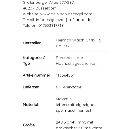
Grafenberger Allee 277-287
40237 Düsseldorf
Website:
www.dein-schutzengel.com
E-Mail
: infodesignlevar [!at] arcor.de
Telefon: 017653917718
Heinrich Walch GmbH &
Hersteller
Co. KG
Kategorie /
Personalsierte
Typ
Hochzeitsgeschenke
Artikelnummer
113564551
Lieferzeit:
6-9 Werktage
Melamin,
Material:
lebensmittelgeeignet,
spülmaschinenfest
248,5 x 149 mm, mit
Größe
praktischer Krümelkante