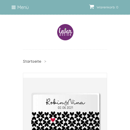
Menü
Warenkorb: 0
Startseite
>