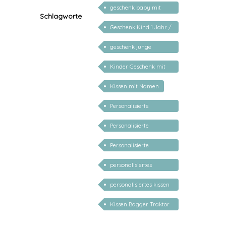
Kinderzimmer
geschenk baby mit
Schlagworte
namen
Geschenk Kind 1 Jahr /
2 Jahre / 3 Jahre
geschenk junge
mädchen
Kinder Geschenk mit
Namen
Kissen mit Namen
Personalisierte
Geschenke Baby Junge
Personalisierte
Geschenke Geburt
Personalisierte
Taufe
Kindergeschenke
personalisiertes
Kinderkissen
personalisiertes kissen
mit namen
Kissen Bagger Traktor
personalisiert