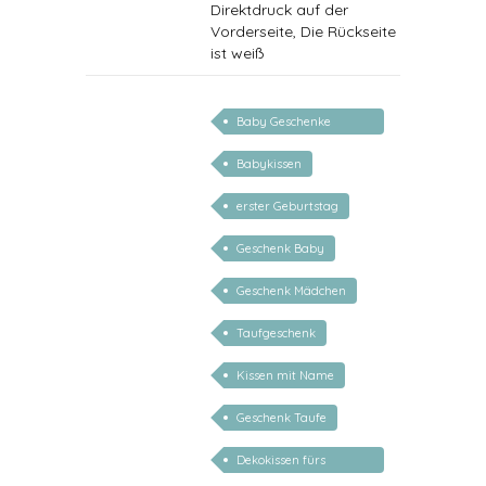
Direktdruck auf der
Vorderseite, Die Rückseite
ist weiß
Baby Geschenke
personalisierbar
Babykissen
erster Geburtstag
Geschenk Baby
Geschenk Mädchen
Taufgeschenk
Kissen mit Name
Geschenk Taufe
Dekokissen fürs