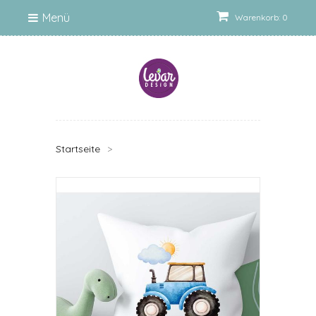
Menü
Warenkorb: 0
Startseite
>