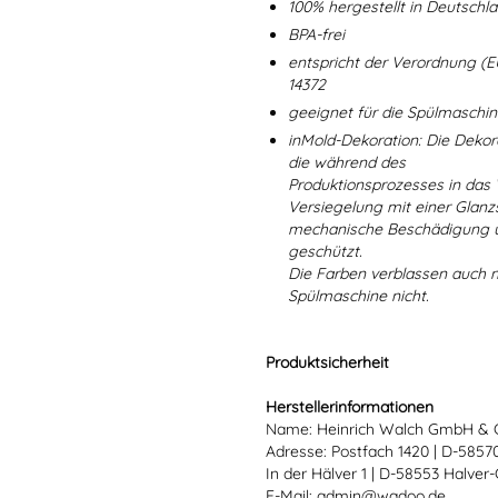
100% hergestellt in Deutschl
BPA-frei
entspricht der Verordnung (E
14372
geeignet für die Spülmaschi
inMold-Dekoration: Die Dekorat
die während des
Produktionsprozesses in das
Versiegelung mit einer Glanzs
mechanische Beschädigung un
geschützt.
Die Farben verblassen auch 
Spülmaschine nicht.
Produktsicherheit
Herstellerinformationen
Name: Heinrich Walch GmbH & 
Adresse: Postfach 1420 | D-585
In der Hälver 1 | D-58553 Halver
E-Mail: admin@wadoo.de