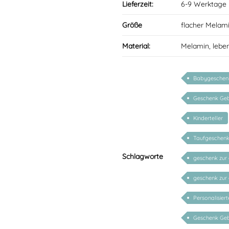
Lieferzeit:
6-9 Werktage
Größe
flacher Melam
Material:
Melamin, lebe
Babygeschen
Geschenk Geb
Kinderteller
Taufgeschen
Schlagworte
geschenk zur
geschenk zur 
Personalisier
Geschenk Geb