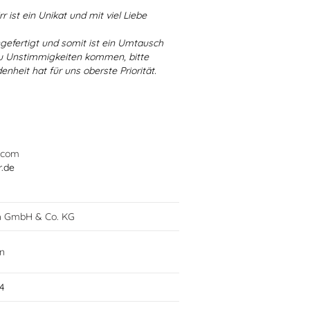
r ist ein Unikat und mit viel Liebe
ngefertigt und somit ist ein Umtausch
 zu Unstimmigkeiten kommen, bitte
enheit hat für uns oberste Priorität.
.com
r.de
h GmbH & Co. KG
in
4