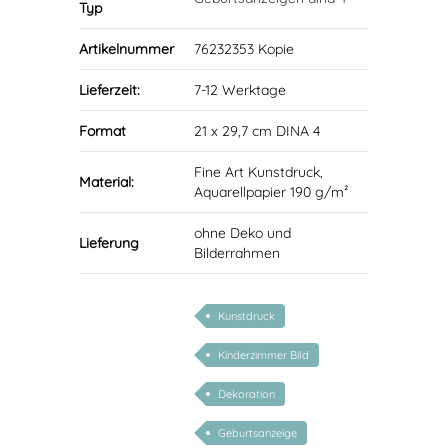
Typ
Artikelnummer
76232353 Kopie
Lieferzeit:
7-12 Werktage
Format
21 x 29,7 cm DINA 4
Fine Art Kunstdruck,
Material:
Aquarellpapier 190 g/m²
ohne Deko und
Lieferung
Bilderrahmen
Kunstdruck
Kinderzimmer Bild
Dekoration
Geburtsanzeige