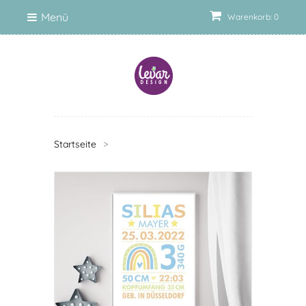
Menü
Warenkorb: 0
Startseite
>