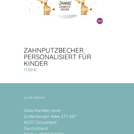
ZAHNPUTZBECHER
PERSONALISIERT FÜR
KINDER
17,00 €
LEVAR DESIGN
Gilda Handke-Levar
Grafenberger Allee 277-287
40237 Düsseldorf
Deutschland