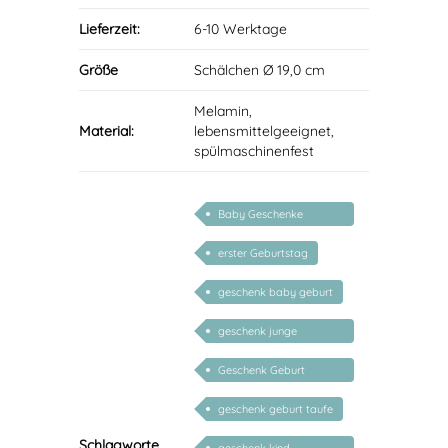
Lieferzeit:
6-10 Werktage
Größe
Schälchen Ø 19,0 cm
Melamin,
Material:
lebensmittelgeeignet,
spülmaschinenfest
Baby Geschenke
personalisierbar
erster Geburtstag
geschenk baby geburt
geschenk junge
mädchen
Geschenk Geburt
personalisiert Mädchen
geschenk geburt taufe
Schlagworte