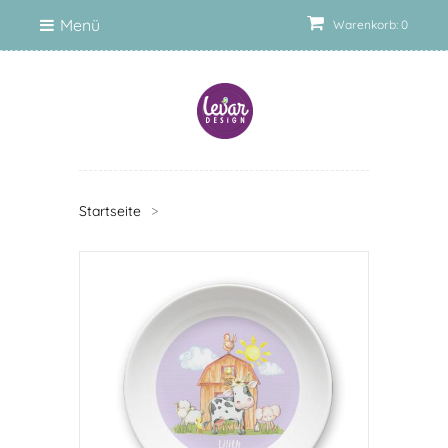
Menü
Warenkorb: 0
Startseite
>