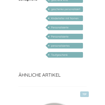
geschenk kind
personalisiert
geschenke personalisiert
kinder
Kinderteller mit Namen
personalisiert
Personalisierte
Babygeschenke
Personalisierte
Geschenke zur Geburt
personalisiertes
Geschenk Baby
Taufgeschenk
personalisiert
ÄHNLICHE ARTIKEL
TOP