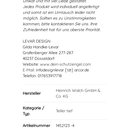
Unikat und mit viel Liebe gestaltet.
Jedes Produkt wird individuell angefertigt
und somit ist ein Umtausch leider nicht
möglich. Sollten es zu Unstimmigkeiten
kommen, bitte kontaktieren Sie uns. Ihre
Zufriedenheit hat für uns oberste Priorität.
LEVAR DESIGN
Gilda Handke-Levar
Grafenberger Allee 277-287
40237 Düsseldorf
Website:
www.dein-schutzengel.com
E-Mail
: infodesignlevar [!at] arcor.de
Telefon: 017653917718
Heinrich Walch GmbH &
Hersteller
Co. KG
Kategorie /
Teller tief
Typ
Artikelnummer
1452123 -4