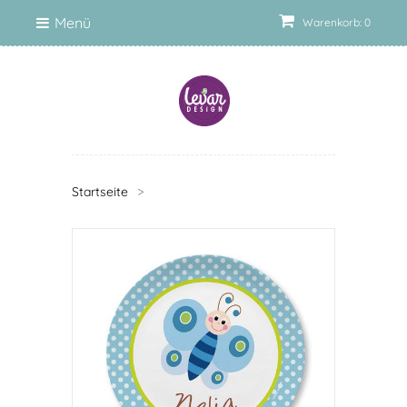
Menü
Warenkorb: 0
Startseite
>