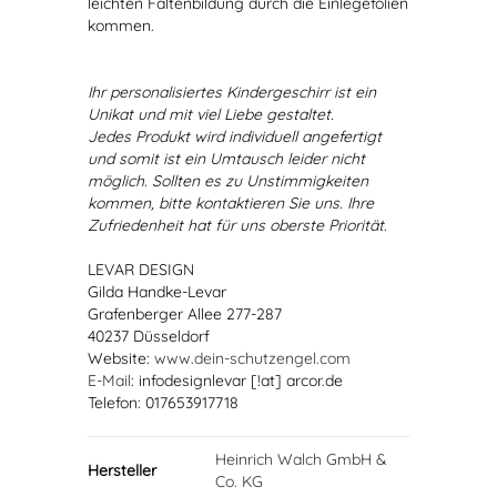
leichten Faltenbildung durch die Einlegefolien
kommen.
Ihr personalisiertes Kindergeschirr ist ein
Unikat und mit viel Liebe gestaltet.
Jedes Produkt wird individuell angefertigt
und somit ist ein Umtausch leider nicht
möglich. Sollten es zu Unstimmigkeiten
kommen, bitte kontaktieren Sie uns. Ihre
Zufriedenheit hat für uns oberste Priorität.
LEVAR DESIGN
Gilda Handke-Levar
Grafenberger Allee 277-287
40237 Düsseldorf
Website:
www.dein-schutzengel.com
E-Mail
: infodesignlevar [!at] arcor.de
Telefon: 017653917718
Heinrich Walch GmbH &
Hersteller
Co. KG