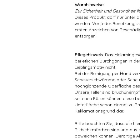
Warnhinweise
Zur Sicherheit und Gesundheit Ih
Dieses Produkt darf nur unter 
werden. Vor jeder Benutzung, is
ersten Anzeichen von Beschädig
entsorgen!
Pflegehinweis
: Das Melamingesc
bei etlichen Durchgängen in der
Lieblingsmotiv nicht.
Bei der Reinigung per Hand ver
Scheuerschwämme oder Scheuer
hochglänzende Oberfläche bes
Unsere Teller sind bruchunempfin
seltenen Fällen können diese be
Unterfläche schon einmal zu Bru
Reklamationsgrund dar.
Bitte beachten Sie, dass die hi
Bildschirmfarben sind und aus 
abweichen können. Derartige A