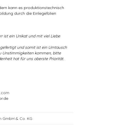
ndern kann es produktionstechnisch
bildung durch die Einlegefolien
r ist ein Unikat und mit viel Liebe
ngefertigt und somit ist ein Umtausch
 zu Unstimmigkeiten kommen, bitte
enheit hat für uns oberste Priorität.
l.com
or.de
ch GmbH & Co. KG