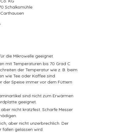
 Co. KG
570 Schalksmühle
r-Carthausen
/
ür die Mikrowelle geeignet
isen mit Temperaturen bis 70 Grad C
schreiten der Temperatur wie z. B. beim
en wie Tee oder Kaffee sind
r der Speise immer vor dem Füttern
aminartikel sind nicht zum Erwärmen
rdplatte geeignet.
 aber nicht kratzfest. Scharfe Messer
hädigen.
ch, aber nicht unzerbrechlich. Der
 fallen gelassen wird.