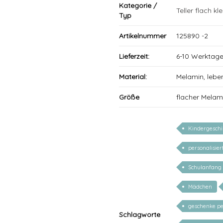
Kategorie /
Teller flach kle
Typ
Artikelnummer
125890 -2
Lieferzeit:
6-10 Werktag
Material:
Melamin, lebe
Größe
flacher Melam
Kindergeschi
personalisier
Schulanfang
Mädchen
geschenke pe
Schlagworte