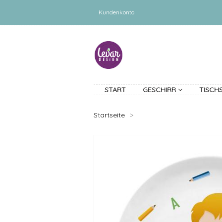
Kundenkonto
START
GESCHIRR
TISCH
Startseite
>