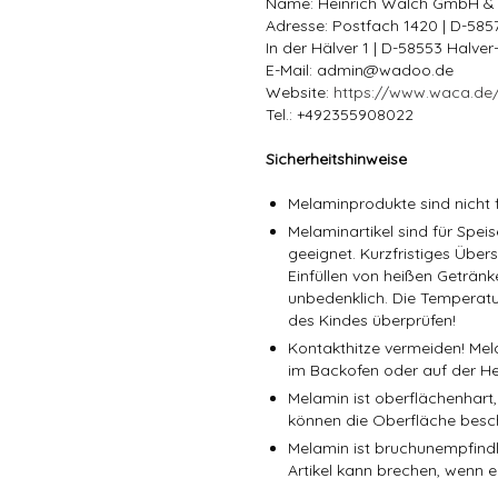
Name: Heinrich Walch GmbH &
Adresse: Postfach 1420 | D-58
In der Hälver 1 | D-58553 Halve
E-Mail: admin@wadoo.de
Website:
https://www.waca.de
Tel.: +492355908022
Sicherheitshinweise
Melaminprodukte sind nicht f
Melaminartikel sind für Spe
geeignet. Kurzfristiges Über
Einfüllen von heißen Getränk
unbedenklich. Die Temperatu
des Kindes überprüfen!
Kontakthitze vermeiden! Mel
im Backofen oder auf der He
Melamin ist oberflächenhart,
können die Oberfläche besc
Melamin ist bruchunempfindli
Artikel kann brechen, wenn er