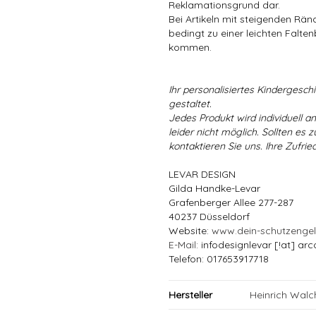
Reklamationsgrund dar.
Bei Artikeln mit steigenden Rä
bedingt zu einer leichten Falten
kommen.
Ihr personalisiertes Kindergeschir
gestaltet.
Jedes Produkt wird individuell a
leider nicht möglich. Sollten es
kontaktieren Sie uns. Ihre Zufried
LEVAR DESIGN
Gilda Handke-Levar
Grafenberger Allee 277-287
40237 Düsseldorf
Website:
www.dein-schutzenge
E-Mail
: infodesignlevar [!at] arc
Telefon: 017653917718
Hersteller
Heinrich Wal