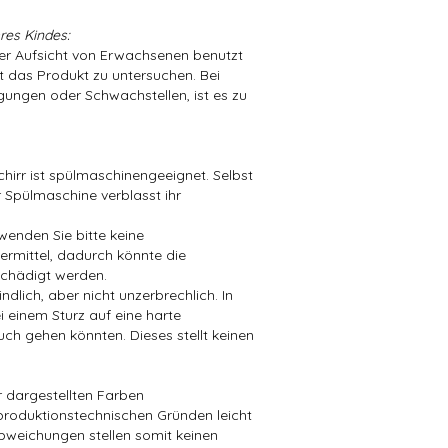
res Kindes:
der Aufsicht von Erwachsenen benutzt
t das Produkt zu untersuchen. Bei
ungen oder Schwachstellen, ist es zu
hirr ist spülmaschinengeeignet. Selbst
 Spülmaschine verblasst ihr
wenden Sie bitte keine
mittel, dadurch könnte die
chädigt werden.
dlich, aber nicht unzerbrechlich. In
i einem Sturz auf eine harte
ch gehen könnten. Dieses stellt keinen
er dargestellten Farben
produktionstechnischen Gründen leicht
bweichungen stellen somit keinen