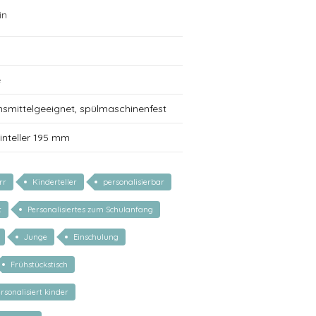
in
e
nsmittelgeeignet, spülmaschinenfest
inteller 195 mm
rr
Kinderteller
personalisierbar
t
Personalisiertes zum Schulanfang
Junge
Einschulung
Frühstückstisch
rsonalisiert kinder