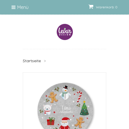
Menü
Warenkorb: 0
Startseite
>