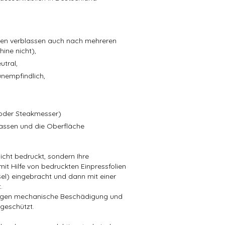
ben verblassen auch nach mehreren
ine nicht),
tral,
unempfindlich,
 oder Steakmesser)
lassen und die Oberfläche
cht bedruckt, sondern Ihre
it Hilfe von bedruckten Einpressfolien
ssel) eingebracht und dann mit einer
.
o gegen mechanische Beschädigung und
geschützt.