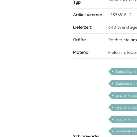
Typ
Artikelnummer
41336318 -2
Lieferzeit:
6-10 Werktag
Größe
flacher Melam
Material:
Melamin, lebe
Baby Geschen
Babygeschir
geschenk bab
geschenk ba
geschenk ju
Geschenk Kin
Schlagworte