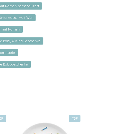
 mit Namen personalisiert
 Unterwasserwelt Wal
er mit Namen
rte Baby & Kind Geschenke
urt taufe
rte Babygeschenke
OP
TOP