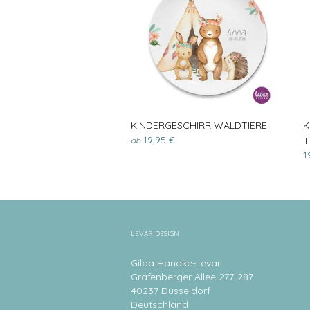
KINDERGESCHIRR WALDTIERE
K
19,95 €
T
ab
1
LEVAR DESIGN
Gilda Handke-Levar
Grafenberger Allee 277-287
40237 Düsseldorf
Deutschland