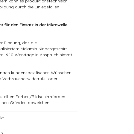
ndern kann es produktionstechnisch
bildung durch die Einlegefolien
ht für den Einsatz in der Mikrowelle
rer Planung, das die
alisiertem Melamin-Kindergeschirr
ca. 6-10 Werktage in Anspruch nimmt.
die nach kundenspezifischen Wünschen
in Verbraucherwiderrufs- oder
stellten Farben/Bildschirmfarben
schen Gründen abweichen.
kt
in