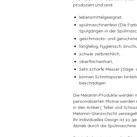
produziert und sind:
lebensmittelgeeignet,
spülmaschinenfest (Die Far
Spülgängen in der Spülmasch
geschmacks- und geruchsneu
langlebig, hygienisch, bruch
schwer zerbrechlich,
oberflächenhart,
Sehr scharfe Messer (Säge-
können Schnittspuren hinter
beschädigen.
Die Melamin-Produkte werden ni
personaliserten Motive werden m
in den Artikel ( Teller und Schü
Melamin-Glanzschicht versiegelt
Ihr individuelles Design ist s
Abrieb durch die Spülmaschine 