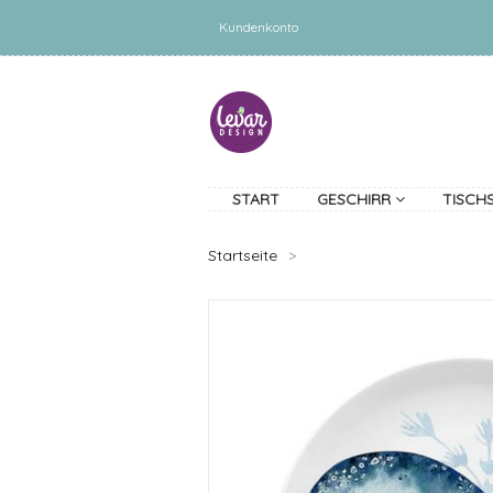
Kundenkonto
START
GESCHIRR
TISCH
Startseite
>