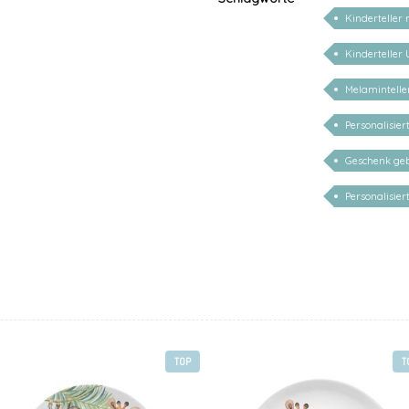
Kinderteller
Kinderteller
Melamintell
Personalisie
Geschenk geb
Personalisie
TOP
T