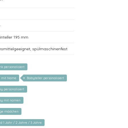
e
inteller 195 mm
nsmittelgeeignet, spülmaschinenfest
k personalisiert
r mit Name
Babyteller personalisiert
y personalisiert
by mit namen
nge mädchen
d 1 Jahr / 2 Jahre / 3 Jahre