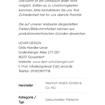
und somit ist ein Umtausch leider nicht
möglich. Sollten es zu Unstimmigkeiten
kommen, bitte kontaktieren Sie uns. Ihre
Zufriedenheit hat für uns oberste Priorität.
Die auf unserer Webseite dargestellten
Farben/Bildschirmfarben können aus
produktionstechnischen Gründen abweichen.
LEVAR DESIGN
Gilda Handke-Levar
Grafenberger Allee 277-287
40237 Düsseldorf
Website:
www.dein-schutzengel.com
E-Mail
: infodesignlevar [!at] arcor.de
Telefon: 017653917718
Heinrich Walch GmbH &
Hersteller
Co. KG
Kategorie /
Geburtsteller Melamin
Typ