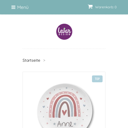
Menü
Warenkorb: 0
Startseite
>
TOP