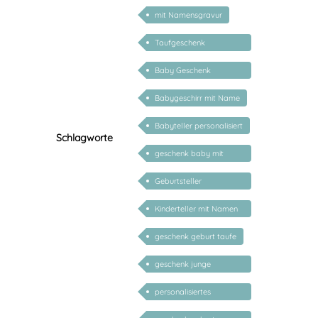
mit Namensgravur
Taufgeschenk
personalisiert
Baby Geschenk
personalisiert
Babygeschirr mit Name
Babyteller personalisiert
Schlagworte
geschenk baby mit
namen
Geburtsteller
personalisiert
Kinderteller mit Namen
personalisiert
geschenk geburt taufe
geschenk junge
mädchen
personalisiertes
Geschenk Kind