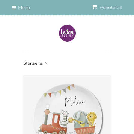
Menü
Warenkorb: 0
Startseite
>