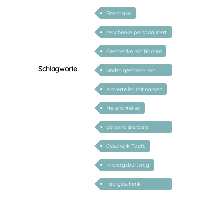
Eisenbahn
geschenke personalisiert
kinder
Geschenke mit Namen
Schlagworte
kinder geschenk mit
namen
Kinderteller mit namen
Melaminteller
personalisierbare
geschenke zur geburt
Geschenk Taufe
Kindergeburtstag
Taufgeschenk
personalisiert