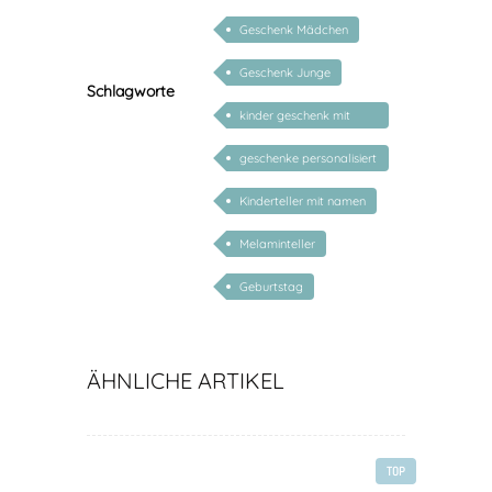
Geschenk Mädchen
Geschenk Junge
Schlagworte
kinder geschenk mit
namen
geschenke personalisiert
kinder
Kinderteller mit namen
Melaminteller
Geburtstag
ÄHNLICHE ARTIKEL
TOP