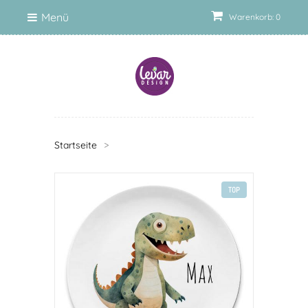
Menü
Warenkorb: 0
Startseite
>
TOP