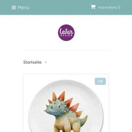
Menü
Warenkorb: 0
Startseite
>
TOP