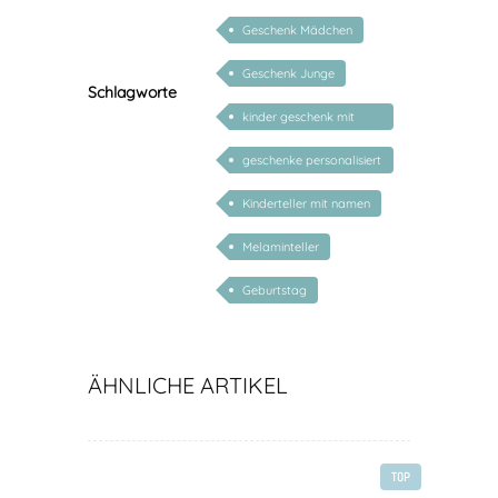
Geschenk Mädchen
Geschenk Junge
Schlagworte
kinder geschenk mit
namen
geschenke personalisiert
kinder
Kinderteller mit namen
Melaminteller
Geburtstag
ÄHNLICHE ARTIKEL
TOP