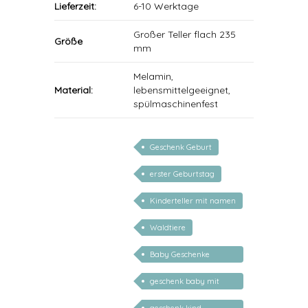
Lieferzeit:
6-10 Werktage
Großer Teller flach 235
Größe
mm
Melamin,
Material:
lebensmittelgeeignet,
spülmaschinenfest
Geschenk Geburt
erster Geburtstag
Kinderteller mit namen
Waldtiere
Baby Geschenke
personalisierbar
geschenk baby mit
namen