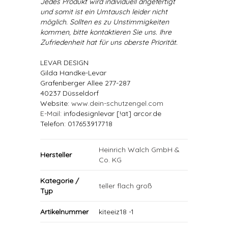
Jedes Produkt wird individuell angefertigt
und somit ist ein Umtausch leider nicht
möglich. Sollten es zu Unstimmigkeiten
kommen, bitte kontaktieren Sie uns. Ihre
Zufriedenheit hat für uns oberste Priorität.
LEVAR DESIGN
Gilda Handke-Levar
Grafenberger Allee 277-287
40237 Düsseldorf
Website:
www.dein-schutzengel.com
E-Mail
: infodesignlevar [!at] arcor.de
Telefon: 017653917718
Heinrich Walch GmbH &
Hersteller
Co. KG
Kategorie /
teller flach groß
Typ
Artikelnummer
kiteeiz18 -1