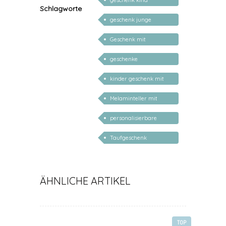
geschenk kind
Schlagworte
personalisiert
geschenk junge
mädchen
Geschenk mit
persönlichem Namen
geschenke
personalisiert kinder
kinder geschenk mit
namen
Melaminteller mit
Namen
personalisierbare
geschenke zur geburt
Taufgeschenk
personalisiert
ÄHNLICHE ARTIKEL
TOP