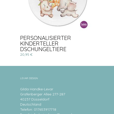
PERSONALISIERTER
KINDERTELLER
DSCHUNGELTIERE
20,95 €
LEVAR DESIGN
Gilda Handke-Levar
Grafenberger Allee 277-287
40237 Düsseldorf
Deutschland
Telefon: 017653917718