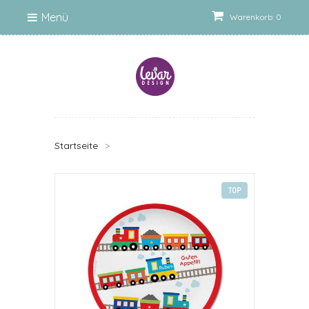
Menü
Warenkorb: 0
Startseite
>
TOP