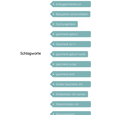
Name
babygeschenke zur
geburt personalisiert
Babyteller personalisiert
Dschungeltiere
geschenk geburt
personalisiert
Geschenk für 1-
jährige/2-jährige/3-
Schlagworte
geschenk geburt taufe
jährige
geschenk junge
mädchen
geschenk kind
personalisiert
Kinder Geschenk mit
Namen
Kinderteller mit namen
Melaminteller mit
Namen
Personalisierte