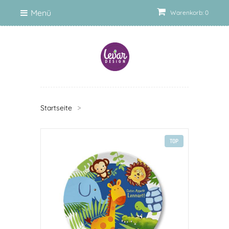
Menü
Warenkorb: 0
Startseite
>
TOP