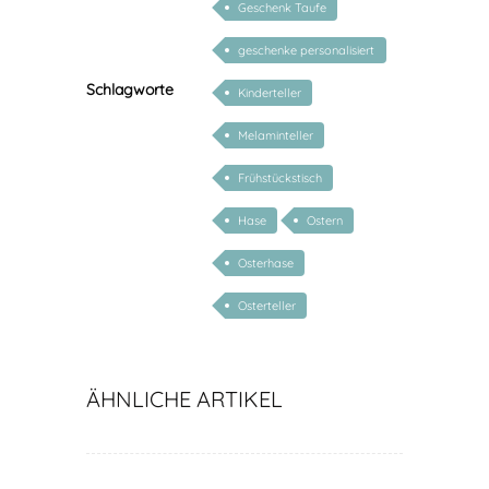
Geschenk Taufe
geschenke personalisiert
kinder
Schlagworte
Kinderteller
Melaminteller
Frühstückstisch
Hase
Ostern
Osterhase
Osterteller
ÄHNLICHE ARTIKEL