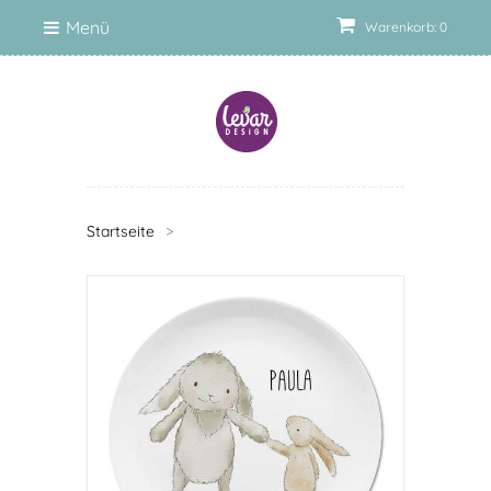
Menü
Warenkorb: 0
Startseite
>