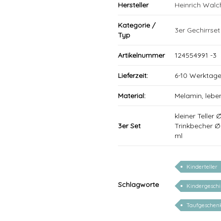
Hersteller
Heinrich Wal
Kategorie /
3er Gechirrset
Typ
Artikelnummer
124554991 -3
Lieferzeit:
6-10 Werktag
Material:
Melamin, lebe
kleiner Teller
3er Set
Trinkbecher 
ml
Kinderteller
Schlagworte
Kindergeschi
Taufgeschen