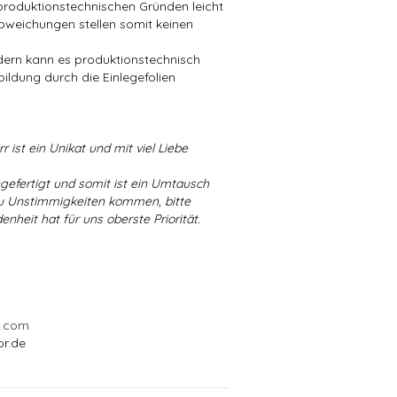
produktionstechnischen Gründen leicht
bweichungen stellen somit keinen
ndern kann es produktionstechnisch
bildung durch die Einlegefolien
r ist ein Unikat und mit viel Liebe
ngefertigt und somit ist ein Umtausch
 zu Unstimmigkeiten kommen, bitte
enheit hat für uns oberste Priorität.
l.com
or.de