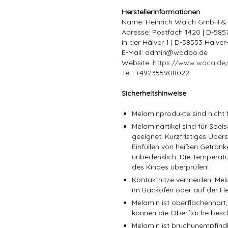
Herstellerinformationen
Name: Heinrich Walch GmbH &
Adresse: Postfach 1420 | D-58
In der Hälver 1 | D-58553 Halve
E-Mail: admin@wadoo.de
Website:
https://www.waca.de
Tel.: +492355908022
Sicherheitshinweise
Melaminprodukte sind nicht f
Melaminartikel sind für Spe
geeignet. Kurzfristiges Über
Einfüllen von heißen Getränk
unbedenklich. Die Temperatu
des Kindes überprüfen!
Kontakthitze vermeiden! Mel
im Backofen oder auf der He
Melamin ist oberflächenhart,
können die Oberfläche besc
Melamin ist bruchunempfindli