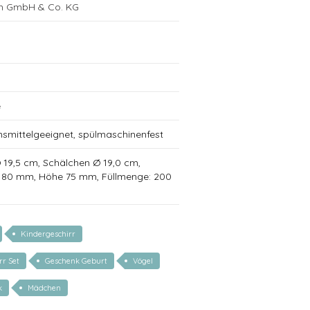
ch GmbH & Co. KG
e
nsmittelgeeignet, spülmaschinenfest
 Ø 19,5 cm, Schälchen Ø 19,0 cm,
Ø 80 mm, Höhe 75 mm, Füllmenge: 200
Kindergeschirr
rr Set
Geschenk Geburt
Vögel
k
Mädchen