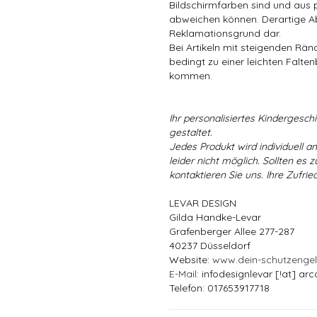
Bildschirmfarben sind und aus 
abweichen können. Derartige A
Reklamationsgrund dar.
Bei Artikeln mit steigenden Rä
bedingt zu einer leichten Falten
kommen.
Ihr personalisiertes Kindergeschir
gestaltet.
Jedes Produkt wird individuell a
leider nicht möglich. Sollten es
kontaktieren Sie uns. Ihre Zufried
LEVAR DESIGN
Gilda Handke-Levar
Grafenberger Allee 277-287
40237 Düsseldorf
Website:
www.dein-schutzenge
E-Mail
: infodesignlevar [!at] arc
Telefon: 017653917718