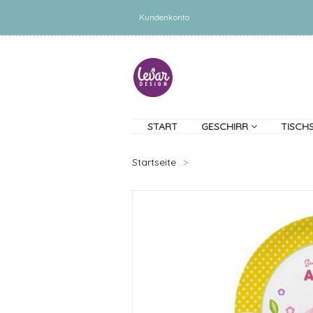
Kundenkonto
START
GESCHIRR
TISCH
Startseite
>