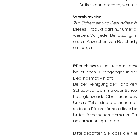
Artikel kann brechen, wenn er
Warnhinweise
Zur Sicherheit und Gesundheit Ih
Dieses Produkt darf nur unter 
werden. Vor jeder Benutzung, is
ersten Anzeichen von Beschädig
entsorgen!
Pflegehinweis
: Das Melamingesc
bei etlichen Durchgängen in der
Lieblingsmotiv nicht.
Bei der Reinigung per Hand ver
Scheuerschwämme oder Scheuer
hochglänzende Oberfläche bes
Unsere Teller sind bruchunempfin
seltenen Fällen können diese be
Unterfläche schon einmal zu Bru
Reklamationsgrund dar.
Bitte beachten Sie, dass die hi