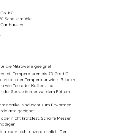
 Co. KG
570 Schalksmühle
r-Carthausen
/
ür die Mikrowelle geeignet
isen mit Temperaturen bis 70 Grad C
schreiten der Temperatur wie z. B. beim
en wie Tee oder Kaffee sind
r der Speise immer vor dem Füttern
aminartikel sind nicht zum Erwärmen
rdplatte geeignet.
 aber nicht kratzfest. Scharfe Messer
hädigen.
ch, aber nicht unzerbrechlich. Der