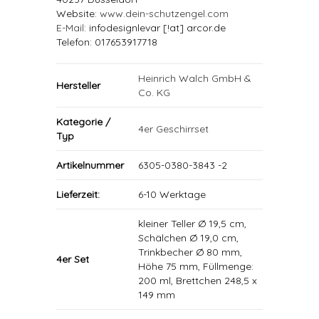
Website:
www.dein-schutzengel.com
E-Mail
: infodesignlevar [!at] arcor.de
Telefon: 017653917718
Heinrich Walch GmbH &
Hersteller
Co. KG
Kategorie /
4er Geschirrset
Typ
Artikelnummer
6305-0380-3843 -2
Lieferzeit:
6-10 Werktage
kleiner Teller Ø 19,5 cm,
Schälchen Ø 19,0 cm,
Trinkbecher Ø 80 mm,
4er Set
Höhe 75 mm, Füllmenge:
200 ml, Brettchen 248,5 x
149 mm