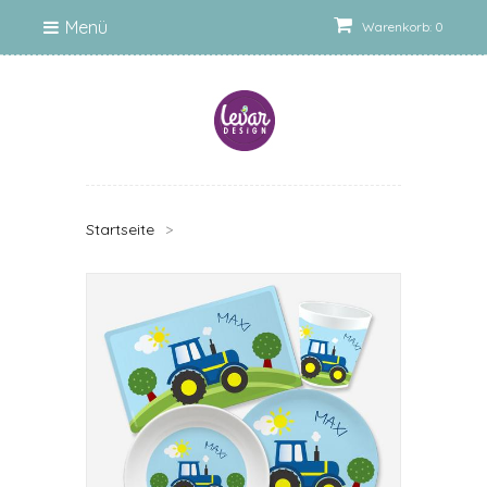
Menü
Warenkorb: 0
Startseite
>