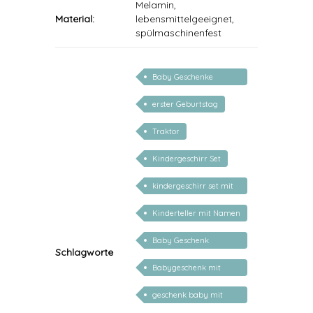
Melamin,
Material:
lebensmittelgeeignet,
spülmaschinenfest
Baby Geschenke
personalisierbar
erster Geburtstag
Traktor
Kindergeschirr Set
kindergeschirr set mit
gravur
Kinderteller mit Namen
personalisiert
Baby Geschenk
Schlagworte
personalisiert
Babygeschenk mit
Name
geschenk baby mit
namen