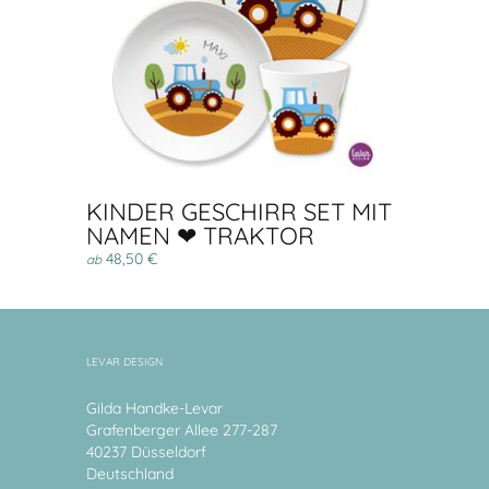
KINDER GESCHIRR SET MIT
NAMEN ❤ TRAKTOR
48,50 €
ab
LEVAR DESIGN
Gilda Handke-Levar
Grafenberger Allee 277-287
40237 Düsseldorf
Deutschland