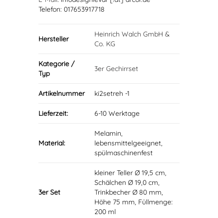
Telefon: 017653917718
Heinrich Walch GmbH &
Hersteller
Co. KG
Kategorie /
3er Gechirrset
Typ
Artikelnummer
ki2setreh -1
Lieferzeit:
6-10 Werktage
Melamin,
Material:
lebensmittelgeeignet,
spülmaschinenfest
kleiner Teller Ø 19,5 cm,
Schälchen Ø 19,0 cm,
3er Set
Trinkbecher Ø 80 mm,
Höhe 75 mm, Füllmenge:
200 ml