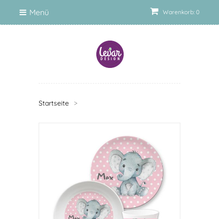
Menü
Warenkorb: 0
Startseite
>