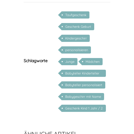
Taufgeschenk
Geschenk Geburt
Kindergeschirr
personalisieren
Schlagworte
Junge
Mädchen
Babyteller Kinderteller
Elefant
Babyteller personalisiert
Babygeschirr mit Name
Geschenk Kind 1 Jahr / 2
Jahre / 3 Jahre
ÄHNLICHE ARTIKEL