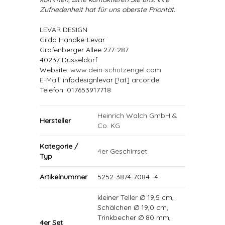
Zufriedenheit hat für uns oberste Priorität.
LEVAR DESIGN
Gilda Handke-Levar
Grafenberger Allee 277-287
40237 Düsseldorf
Website:
www.dein-schutzengel.com
E-Mail
: infodesignlevar [!at] arcor.de
Telefon: 017653917718
Heinrich Walch GmbH &
Hersteller
Co. KG
Kategorie /
4er Geschirrset
Typ
Artikelnummer
5252-3874-7084 -4
kleiner Teller Ø 19,5 cm,
Schälchen Ø 19,0 cm,
Trinkbecher Ø 80 mm,
4er Set