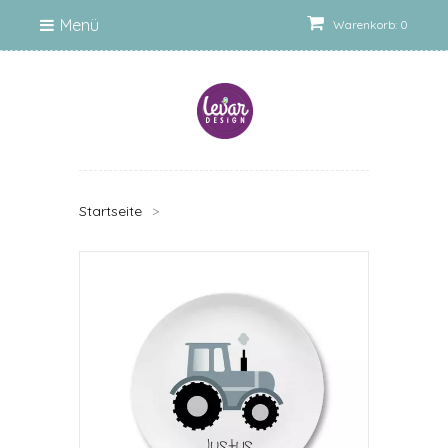
Menü
Warenkorb: 0
Startseite
>