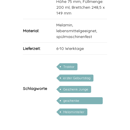
Höhe 75 mm, Füllmenge:
200 ml, Brettchen 248,5 x
149 mm
Melamin,
Material:
lebensmittelgeeignet,
spülmaschinenfest
Lieferzeit:
6-10 Werktage
Traktor
erster Geburtstag
Schlagworte
Geschenk Junge
geschenke
personalisiert kinder
Melaminteller