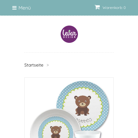
Menü
Warenkorb: 0
Startseite
>