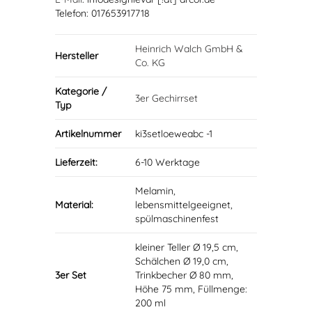
Telefon: 017653917718
Heinrich Walch GmbH &
Hersteller
Co. KG
Kategorie /
3er Gechirrset
Typ
Artikelnummer
ki3setloeweabc -1
Lieferzeit:
6-10 Werktage
Melamin,
Material:
lebensmittelgeeignet,
spülmaschinenfest
kleiner Teller Ø 19,5 cm,
Schälchen Ø 19,0 cm,
3er Set
Trinkbecher Ø 80 mm,
Höhe 75 mm, Füllmenge:
200 ml