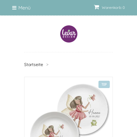
Menü
Warenkorb: 0
Startseite
>
TOP