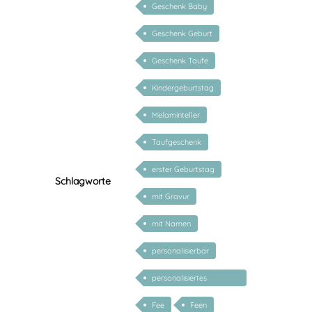
Geschenk Baby
Geschenk Geburt
Geschenk Taufe
Kindergeburtstag
Melaminteller
Taufgeschenk
erster Geburtstag
Schlagworte
mit Gravur
mit Namen
personalisierbar
personalisiertes
Geschenk Baby
Fee
Feen